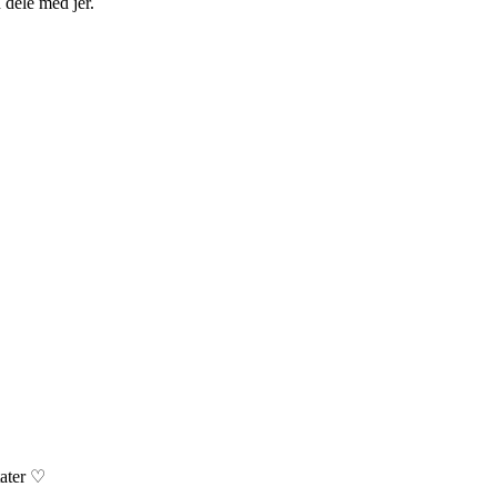
 dele med jer.
tater ♡