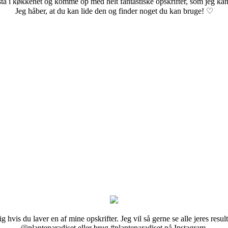
stå i køkkenet og komme op med helt fantastiske opskrifter, som jeg kan
Jeg håber, at du kan lide den og finder noget du kan bruge! ♡
g hvis du laver en af mine opskrifter. Jeg vil så gerne se alle jeres resul
@planteparadiset eller brug #planteparadiset på Instagram.