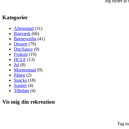
Jeg nyder at 
Kategorier
Aftensmad
(31)
Bagværk
(66)
Børnevenlig
(41)
Dessert
(79)
Dip/Sauce
(9)
Frokost
(19)
HCLF
(13)
Jul
(8)
Morgenmad
(9)
Pålæg
(2)
Snacks
(18)
Supper
(4)
Tilbehør
(4)
Vis mig din rekreation
Tag mi