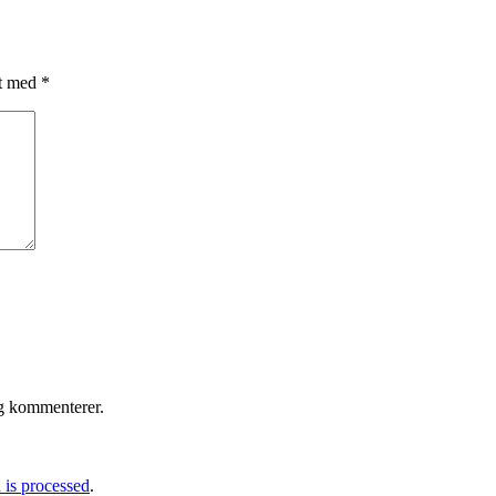
et med
*
eg kommenterer.
is processed
.