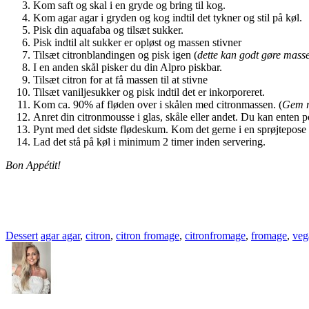
Kom saft og skal i en gryde og bring til kog.
Kom agar agar i gryden og kog indtil det tykner og stil på køl.
Pisk din aquafaba og tilsæt sukker.
Pisk indtil alt sukker er opløst og massen stivner
Tilsæt citronblandingen og pisk igen (
dette kan godt gøre masse
I en anden skål pisker du din Alpro piskbar.
Tilsæt citron for at få massen til at stivne
Tilsæt vaniljesukker og pisk indtil det er inkorporeret.
Kom ca. 90% af fløden over i skålen med citronmassen. (
Gem re
Anret din citronmousse i glas, skåle eller andet. Du kan enten po
Pynt med det sidste flødeskum. Kom det gerne i en sprøjtepose f
Lad det stå på køl i minimum 2 timer inden servering.
Bon Appétit!
Dessert
agar agar
,
citron
,
citron fromage
,
citronfromage
,
fromage
,
veg