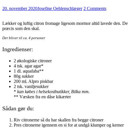
20. november 2020
Josefine Oehlenschlæger
2 Comments
Lækker og luftig citron fromage ligesom mormor altid lavede den. De
præcis som den skal.
Der bliver til ca. 4 personer
Ingredienser:
2 økologiske citroner
4 tsk. agar agar*
1 dl. aquafaba**
80g sukker
200 ml. Alpro piskbar
2 tsk. vaniljesukker
*
kan købes i helsekostbutikker, Bilka mm.
** Væsken fra en dåse kikærter
Sådan gør du:
Riv citronerne så du har skallen fra begge citroner
Pres citronerne igennem en si for at undgå klumper og kerner