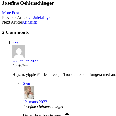
Josefine Oehlenschlæger
More Posts
Post
Previous Article
←
Julekringle
Next Article
Krigsfisk
→
navigation
2 Comments
Svar
28. januar 2022
Christina
Hejsan, yippie för detta recept. Tror du det kan fungera med an
Svar
12. marts 2022
Josefine Oehlenschlæger
Det er da et forsøg værd! 🙂