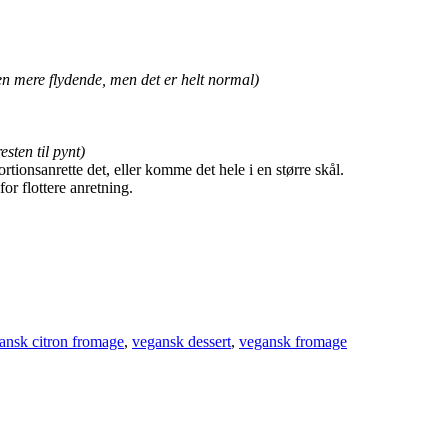
n mere flydende, men det er helt normal)
sten til pynt)
rtionsanrette det, eller komme det hele i en større skål.
or flottere anretning.
ansk citron fromage
,
vegansk dessert
,
vegansk fromage