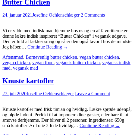
Butter Chicken
24. januar 2021
Josefine Oehlenschlæger
2 Comments
Vi er vilde med indisk mad hjemme hos os og en af favoritterne er
denne lækre indisk inspireret “Butter Chicken” i vegansk udgave.
Den er fuld af lækker smag og så er den også favorit hos de mindste.
Jeg håber,…
Continue Reading
→
Aftensmad
,
Børnevenlig
butter chicken
,
vegan butter chicken
,
vegan chicken
,
vegan food
,
vegansk butter chicken
,
vegansk indisk
mad
,
vegansk mad
Knuste kartofler
27. juli 2020
Josefine Oehlenschlæger
Leave a Comment
Knuste kartofler med frisk timian og hvidløg. Lækre sprøde udenpå,
og bløde indeni. Perfekt til at imponere dine gæster, eller bare til at
smovse derhjemme. Der bliver til 2 personer. Ingredienser: 650g
små kartofler ½ dl olie 2 fede hvidløg…
Continue Reading
→