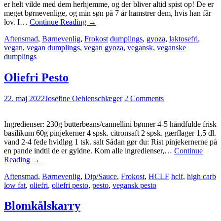
er helt vilde med dem herhjemme, og der bliver altid spist op! De er
meget børnevenlige, og min søn på 7 år hamstrer dem, hvis han får
lov. I…
Continue Reading
→
Aftensmad
,
Børnevenlig
,
Frokost
dumplings
,
gyoza
,
laktosefri
,
vegan
,
vegan dumplings
,
vegan gyoza
,
vegansk
,
veganske
dumplings
Oliefri Pesto
22. maj 2022
Josefine Oehlenschlæger
2 Comments
Ingredienser: 230g butterbeans/cannellini bønner 4-5 håndfulde frisk
basilikum 60g pinjekerner 4 spsk. citronsaft 2 spsk. gærflager 1,5 dl.
vand 2-4 fede hvidløg 1 tsk. salt Sådan gør du: Rist pinjekernerne på
en pande indtil de er gyldne. Kom alle ingredienser,…
Continue
Reading
→
Aftensmad
,
Børnevenlig
,
Dip/Sauce
,
Frokost
,
HCLF
hclf
,
high carb
low fat
,
oliefri
,
oliefri pesto
,
pesto
,
vegansk pesto
Blomkålskarry