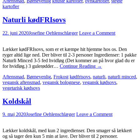
Aftensmad
,
Børnevenlig
knuste kartofler
,
ovnkartofler
,
stegte
kartofler
Naturli kødFRIsovs
22. juni 2020
Josefine Oehlenschlæger
Leave a Comment
Lækker kødFRIsovs, som er et kæmpe hit hjemme hos os. Den
ryger altid lige ned. Der bliver til 2-3 personer Ingredienser: 1 pakke
Naturli Minced 3-5 fed hvidløg (Det kommer an på hvor glad du er
for hvidløg.) 3 gulerødder…
Continue Reading
→
Aftensmad
,
Børnevenlig
,
Frokost
kødfrisovs
,
naturli
,
naturli minced
,
vegansk aftensmad
,
vegansk bolognese
,
vegansk kødsovs
,
vegetarisk kødsovs
Koldskål
9. maj 2020
Josefine Oehlenschlæger
Leave a Comment
Lækker koldskål, med kun 2 ingredienser. Den smager så lækkert
og så tager den kun 5 min at lave. Der bliver til 2 personer.