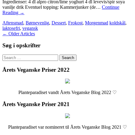
Ingredienser: 4 dl alpro citron/lime yoghurt 4 dl levevis/spir soya
vanilje drik Eventuel topping: Kammerjunker (de…
Continue
Reading
→
Aftensmad
,
Børnevenlig
,
Dessert
,
Frokost
,
Morgenmad
koldskål
,
laktosefri
,
vegansk
Post
←
Older Articles
navigation
Søg i opskrifter
Search
for:
Årets Veganske Priser 2022
Planteparadiset vandt Årets Veganske Blog 2022 ♡
Årets Veganske Priser 2021
Planteparadiset var nomineret til Årets Veganske Blog 2021 ♡