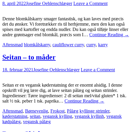
8. april 2022
Josefine Oehlenschlæger
Leave a Comment
Denne blomkålskarry smager fantastisk, og kan laves med præcis
det du ønsker. Vi foretrækker ris til herhjemme, men den kan også
spises med kartofler og endda nudler. Du kan også tilføje linser eller
andre grøntsager end blomkål, præcis som I…
Continue Reading
→
Aftensmad
blomkålskarry
,
cauliflower curry
,
curry
,
karry
Seitan – to måder
18. februar 2021
Josefine Oehlenschlæger
Leave a Comment
Seitan er en vegansk køderstatning der er enormt alsidig. I denne
opskrift vil jeg lære dig, at lave seitan pålæg og seitan strimler.
Ingredienser: Tørre ingredienser: 2 dl seitan mel/vital gluten* 1 tsk.
salt ½ tsk. peber 1 tsk. paprika…
Continue Reading
→
Aftensmad
,
Børnevenlig
,
Frokost
,
Pålæg
kyllinge strimler
,
køderstatning
,
seitan
,
vegansk kylling
,
vegansk kyllinh
,
vegansk
kødpålæg
,
vegansk pålæg