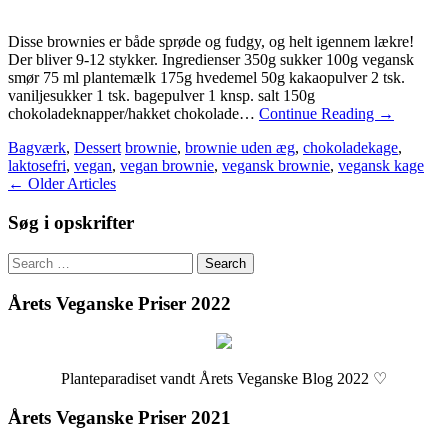
Disse brownies er både sprøde og fudgy, og helt igennem lækre!
Der bliver 9-12 stykker. Ingredienser 350g sukker 100g vegansk
smør 75 ml plantemælk 175g hvedemel 50g kakaopulver 2 tsk.
vaniljesukker 1 tsk. bagepulver 1 knsp. salt 150g
chokoladeknapper/hakket chokolade…
Continue Reading
→
Bagværk
,
Dessert
brownie
,
brownie uden æg
,
chokoladekage
,
laktosefri
,
vegan
,
vegan brownie
,
vegansk brownie
,
vegansk kage
Post
←
Older Articles
navigation
Søg i opskrifter
Search
for:
Årets Veganske Priser 2022
Planteparadiset vandt Årets Veganske Blog 2022 ♡
Årets Veganske Priser 2021