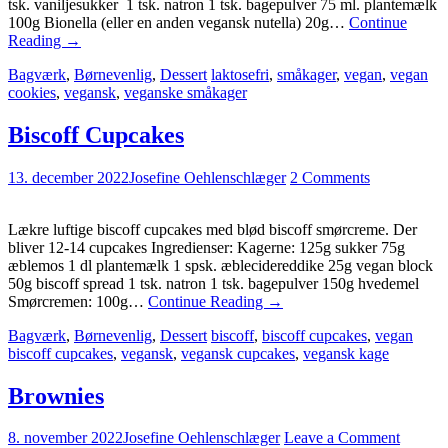
tsk. vaniljesukker 1 tsk. natron 1 tsk. bagepulver 75 ml. plantemælk
100g Bionella (eller en anden vegansk nutella) 20g…
Continue
Reading
→
Bagværk
,
Børnevenlig
,
Dessert
laktosefri
,
småkager
,
vegan
,
vegan
cookies
,
vegansk
,
veganske småkager
Biscoff Cupcakes
13. december 2022
Josefine Oehlenschlæger
2 Comments
Lækre luftige biscoff cupcakes med blød biscoff smørcreme. Der
bliver 12-14 cupcakes Ingredienser: Kagerne: 125g sukker 75g
æblemos 1 dl plantemælk 1 spsk. æblecidereddike 25g vegan block
50g biscoff spread 1 tsk. natron 1 tsk. bagepulver 150g hvedemel
Smørcremen: 100g…
Continue Reading
→
Bagværk
,
Børnevenlig
,
Dessert
biscoff
,
biscoff cupcakes
,
vegan
biscoff cupcakes
,
vegansk
,
vegansk cupcakes
,
vegansk kage
Brownies
8. november 2022
Josefine Oehlenschlæger
Leave a Comment