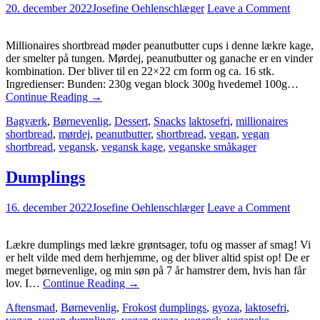
20. december 2022
Josefine Oehlenschlæger
Leave a Comment
Millionaires shortbread møder peanutbutter cups i denne lækre kage,
der smelter på tungen. Mørdej, peanutbutter og ganache er en vinder
kombination. Der bliver til en 22×22 cm form og ca. 16 stk.
Ingredienser: Bunden: 230g vegan block 300g hvedemel 100g…
Continue Reading
→
Bagværk
,
Børnevenlig
,
Dessert
,
Snacks
laktosefri
,
millionaires
shortbread
,
mørdej
,
peanutbutter
,
shortbread
,
vegan
,
vegan
shortbread
,
vegansk
,
vegansk kage
,
veganske småkager
Dumplings
16. december 2022
Josefine Oehlenschlæger
Leave a Comment
Lækre dumplings med lækre grøntsager, tofu og masser af smag! Vi
er helt vilde med dem herhjemme, og der bliver altid spist op! De er
meget børnevenlige, og min søn på 7 år hamstrer dem, hvis han får
lov. I…
Continue Reading
→
Aftensmad
,
Børnevenlig
,
Frokost
dumplings
,
gyoza
,
laktosefri
,