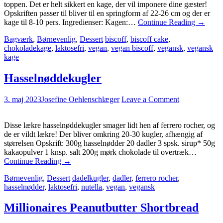
toppen. Det er helt sikkert en kage, der vil imponere dine gæster!
Opskriften passer til bliver til en springform af 22-26 cm og der er
kage til 8-10 pers. Ingredienser: Kagen:…
Continue Reading
→
Bagværk
,
Børnevenlig
,
Dessert
biscoff
,
biscoff cake
,
chokoladekage
,
laktosefri
,
vegan
,
vegan biscoff
,
vegansk
,
vegansk
kage
Hasselnøddekugler
3. maj 2023
Josefine Oehlenschlæger
Leave a Comment
Disse lækre hasselnøddekugler smager lidt hen af ferrero rocher, og
de er vildt lækre! Der bliver omkring 20-30 kugler, afhængig af
størrelsen Opskrift: 300g hasselnødder 20 dadler 3 spsk. sirup* 50g
kakaopulver 1 knsp. salt 200g mørk chokolade til overtræk…
Continue Reading
→
Børnevenlig
,
Dessert
dadelkugler
,
dadler
,
ferrero rocher
,
hasselnødder
,
laktosefri
,
nutella
,
vegan
,
vegansk
Millionaires Peanutbutter Shortbread