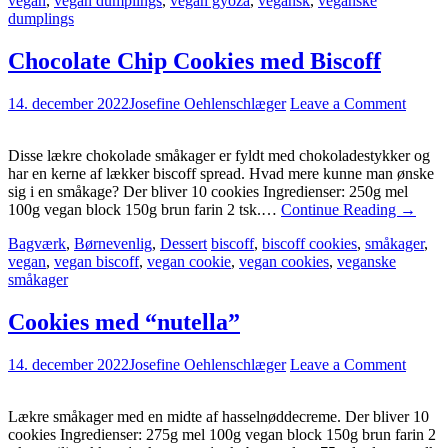
vegan
,
vegan dumplings
,
vegan gyoza
,
vegansk
,
veganske
dumplings
Chocolate Chip Cookies med Biscoff
14. december 2022
Josefine Oehlenschlæger
Leave a Comment
Disse lækre chokolade småkager er fyldt med chokoladestykker og
har en kerne af lækker biscoff spread. Hvad mere kunne man ønske
sig i en småkage? Der bliver 10 cookies Ingredienser: 250g mel
100g vegan block 150g brun farin 2 tsk.…
Continue Reading
→
Bagværk
,
Børnevenlig
,
Dessert
biscoff
,
biscoff cookies
,
småkager
,
vegan
,
vegan biscoff
,
vegan cookie
,
vegan cookies
,
veganske
småkager
Cookies med “nutella”
14. december 2022
Josefine Oehlenschlæger
Leave a Comment
Lækre småkager med en midte af hasselnøddecreme. Der bliver 10
cookies Ingredienser: 275g mel 100g vegan block 150g brun farin 2