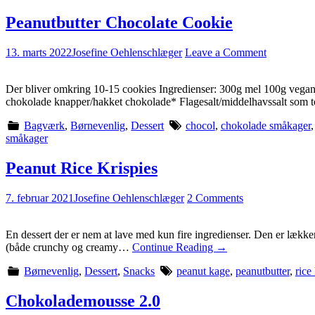
Peanutbutter Chocolate Cookie
13. marts 2022
Josefine Oehlenschlæger
Leave a Comment
Der bliver omkring 10-15 cookies Ingredienser: 300g mel 100g vegan 
chokolade knapper/hakket chokolade* Flagesalt/middelhavssalt so
Bagværk
,
Børnevenlig
,
Dessert
chocol
,
chokolade småkager
småkager
Peanut Rice Krispies
7. februar 2021
Josefine Oehlenschlæger
2 Comments
En dessert der er nem at lave med kun fire ingredienser. Den er lække
(både crunchy og creamy…
Continue Reading
→
Børnevenlig
,
Dessert
,
Snacks
peanut kage
,
peanutbutter
,
rice
Chokolademousse 2.0