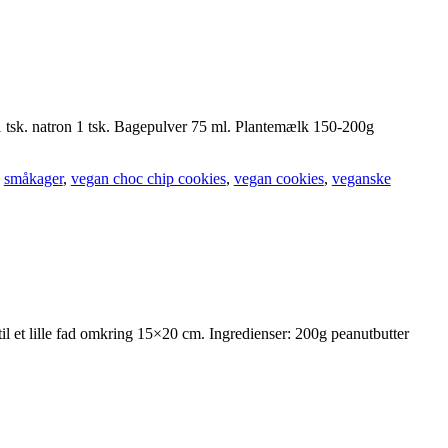
1 tsk. natron 1 tsk. Bagepulver 75 ml. Plantemælk 150-200g
,
småkager
,
vegan choc chip cookies
,
vegan cookies
,
veganske
il et lille fad omkring 15×20 cm. Ingredienser: 200g peanutbutter