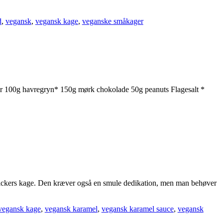
d
,
vegansk
,
vegansk kage
,
veganske småkager
tter 100g havregryn* 150g mørk chokolade 50g peanuts Flagesalt *
nickers kage. Den kræver også en smule dedikation, men man behøver
vegansk kage
,
vegansk karamel
,
vegansk karamel sauce
,
vegansk