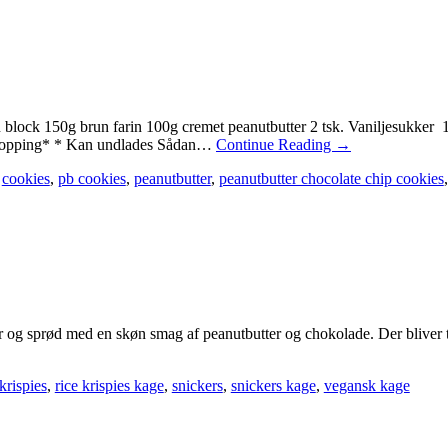
block 150g brun farin 100g cremet peanutbutter 2 tsk. Vaniljesukker 
m topping* * Kan undlades Sådan…
Continue Reading
→
,
cookies
,
pb cookies
,
peanutbutter
,
peanutbutter chocolate chip cookies
r og sprød med en skøn smag af peanutbutter og chokolade. Der bliver t
 krispies
,
rice krispies kage
,
snickers
,
snickers kage
,
vegansk kage