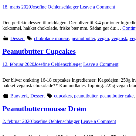
18. marts 2020
Josefine Oehlenschlæger
Leave a Comment
Den perfekte dessert til middagen. Der bliver til 3-4 portioner Ingred
kokosmel, hakket chokolade, friske bær mm. Sådan gør du:…
Contin
Dessert
chokolade mousse
,
peanutbutter
,
vegan
,
vegansk
,
veg
Peanutbutter Cupcakes
12. februar 2020
Josefine Oehlenschlæger
Leave a Comment
Der bliver omkring 16-18 cupcakes Ingredienser: Kagedejen: 250g h
hakket vegansk chokolade** Kan undlades Topping: 225g vegan bl
Bagværk
,
Dessert
cupcakes
,
peanutbutter
,
peanutbutter cake
,
Peanutbuttermousse Drøm
2. februar 2020
Josefine Oehlenschlæger
Leave a Comment