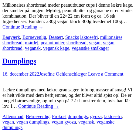
Millionaires shortbread møder peanutbutter cups i denne lækre kage,
der smelter på tungen. Mørdej, peanutbutter og ganache er en vinder
kombination. Der bliver til en 22×22 cm form og ca. 16 stk.
Ingredienser: Bunden: 230g vegan block 300g hvedemel 100g…
Continue Reading
→
Bagværk
,
Børnevenlig
,
Dessert
,
Snacks
laktosefri
,
millionaires
shortbread
,
mørdej
,
peanutbutter
,
shortbread
,
vegan
,
vegan
shortbread
,
vegansk
,
vegansk kage
,
veganske småkager
Dumplings
16. december 2022
Josefine Oehlenschlæger
Leave a Comment
Lækre dumplings med lækre grøntsager, tofu og masser af smag! Vi
er helt vilde med dem herhjemme, og der bliver altid spist op! De er
meget børnevenlige, og min søn på 7 år hamstrer dem, hvis han får
lov. I…
Continue Reading
→
Aftensmad
,
Børnevenlig
,
Frokost
dumplings
,
gyoza
,
laktosefri
,
vegan
,
vegan dumplings
,
vegan gyoza
,
vegansk
,
veganske
dumplings