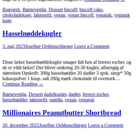
Bagværk
,
Børnevenlig
,
Dessert
biscoff
,
biscoff cake
,
chokoladekage
,
laktosefri
,
vegan
,
vegan biscoff
,
vegansk
,
vegansk
kage
Hasselnøddekugler
3. maj 2023
Josefine Oehlenschlæger
Leave a Comment
Disse lækre hasselnøddekugler smager lidt hen af ferrero rocher, og
de er vildt lækre! Der bliver omkring 20-30 kugler, afhængig af
størrelsen Opskrift: 300g hasselnødder 20 dadler 3 spsk. sirup* 50g
kakaopulver 1 knsp. salt 200g mørk chokolade til overtræk…
Continue Reading
→
Børnevenlig
,
Dessert
dadelkugler
,
dadler
,
ferrero rocher
,
hasselnødder
,
laktosefri
,
nutella
,
vegan
,
vegansk
Millionaires Peanutbutter Shortbread
20. december 2022
Josefine Oehlenschlæger
Leave a Comment