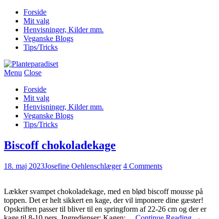
Forside
Mit valg
Henvisninger, Kilder mm.
Veganske Blogs
Tips/Tricks
Menu
Close
Forside
Mit valg
Henvisninger, Kilder mm.
Veganske Blogs
Tips/Tricks
Biscoff chokoladekage
18. maj 2023
Josefine Oehlenschlæger
4 Comments
Lækker svampet chokoladekage, med en blød biscoff mousse på
toppen. Det er helt sikkert en kage, der vil imponere dine gæster!
Opskriften passer til bliver til en springform af 22-26 cm og der er
kage til 8-10 pers. Ingredienser: Kagen:…
Continue Reading
→