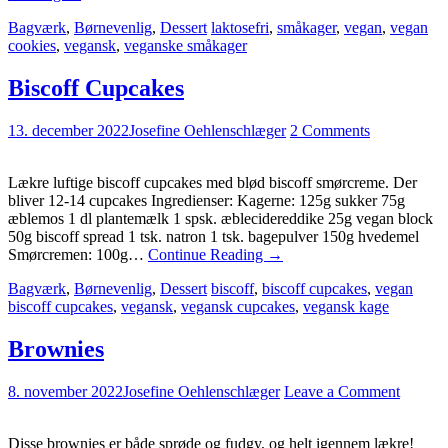
Bagværk
,
Børnevenlig
,
Dessert
laktosefri
,
småkager
,
vegan
,
vegan
cookies
,
vegansk
,
veganske småkager
Biscoff Cupcakes
13. december 2022
Josefine Oehlenschlæger
2 Comments
Lækre luftige biscoff cupcakes med blød biscoff smørcreme. Der
bliver 12-14 cupcakes Ingredienser: Kagerne: 125g sukker 75g
æblemos 1 dl plantemælk 1 spsk. æblecidereddike 25g vegan block
50g biscoff spread 1 tsk. natron 1 tsk. bagepulver 150g hvedemel
Smørcremen: 100g…
Continue Reading
→
Bagværk
,
Børnevenlig
,
Dessert
biscoff
,
biscoff cupcakes
,
vegan
biscoff cupcakes
,
vegansk
,
vegansk cupcakes
,
vegansk kage
Brownies
8. november 2022
Josefine Oehlenschlæger
Leave a Comment
Disse brownies er både sprøde og fudgy, og helt igennem lækre!