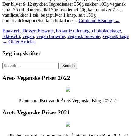
Der bliver 9-12 stykker. Ingredienser 350g sukker 100g vegansk
smør 75 ml plantemælk 175g hvedemel 50g kakaopulver 2 tsk.
vaniljesukker 1 tsk. bagepulver 1 knsp. salt 150g
chokoladeknapper/hakket chokolade…
Continue Reading
→
Bagværk
,
Dessert
brownie
,
brownie uden æg
,
chokoladekage
,
laktosefri
,
vegan
,
vegan brownie
,
vegansk brownie
,
vegansk kage
Post
←
Older Articles
navigation
Søg i opskrifter
Search
for:
Årets Veganske Priser 2022
Planteparadiset vandt Årets Veganske Blog 2022 ♡
Årets Veganske Priser 2021
Planteparadiset var nomineret til Årets Veganske Blog 2021 ♡