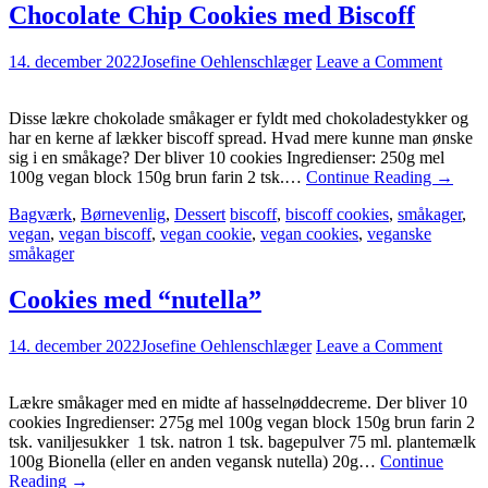
Chocolate Chip Cookies med Biscoff
14. december 2022
Josefine Oehlenschlæger
Leave a Comment
Disse lækre chokolade småkager er fyldt med chokoladestykker og
har en kerne af lækker biscoff spread. Hvad mere kunne man ønske
sig i en småkage? Der bliver 10 cookies Ingredienser: 250g mel
100g vegan block 150g brun farin 2 tsk.…
Continue Reading
→
Bagværk
,
Børnevenlig
,
Dessert
biscoff
,
biscoff cookies
,
småkager
,
vegan
,
vegan biscoff
,
vegan cookie
,
vegan cookies
,
veganske
småkager
Cookies med “nutella”
14. december 2022
Josefine Oehlenschlæger
Leave a Comment
Lækre småkager med en midte af hasselnøddecreme. Der bliver 10
cookies Ingredienser: 275g mel 100g vegan block 150g brun farin 2
tsk. vaniljesukker 1 tsk. natron 1 tsk. bagepulver 75 ml. plantemælk
100g Bionella (eller en anden vegansk nutella) 20g…
Continue
Reading
→