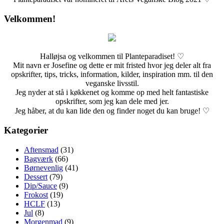
Velkommen!
Halløjsa og velkommen til Planteparadiset! ♡
Mit navn er Josefine og dette er mit fristed hvor jeg deler alt fra
opskrifter, tips, tricks, information, kilder, inspiration mm. til den
veganske livsstil.
Jeg nyder at stå i køkkenet og komme op med helt fantastiske
opskrifter, som jeg kan dele med jer.
Jeg håber, at du kan lide den og finder noget du kan bruge! ♡
Kategorier
Aftensmad
(31)
Bagværk
(66)
Børnevenlig
(41)
Dessert
(79)
Dip/Sauce
(9)
Frokost
(19)
HCLF
(13)
Jul
(8)
Morgenmad
(9)