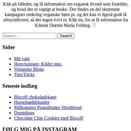
Klik på billedet, og få information om vegansk livsstil som forældre,
og hvad der er vigtigt at huske. Der findes en del skræmme
kampagner omkring veganske børn pt. og det kan vi ligeså godt få
afmystificeret, så der ingen tvivl er. Klik nu, for at få information fra
Klinisk Diætist Maria Felding. ♡
Search
for:
Sider
Mit valg
Henvisninger, Kilder mm.
Veganske Blogs
Tips/Tricks
Seneste indlæg
Biscoff chokoladekage
Hasselnøddekugler
Millionaires Peanutbutter Shortbread
Dumplings
Chocolate Chip Cookies med Biscoff
FØLG MIG PÅ INSTAGRAM