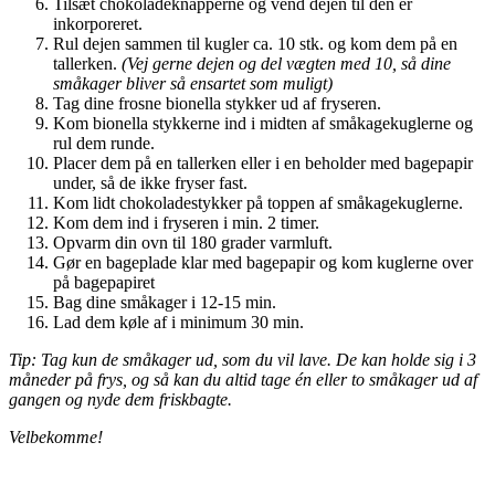
Tilsæt chokoladeknapperne og vend dejen til den er
inkorporeret.
Rul dejen sammen til kugler ca. 10 stk. og kom dem på en
tallerken.
(Vej gerne dejen og del vægten med 10, så dine
småkager bliver så ensartet som muligt)
Tag dine frosne bionella stykker ud af fryseren.
Kom bionella stykkerne ind i midten af småkagekuglerne og
rul dem runde.
Placer dem på en tallerken eller i en beholder med bagepapir
under, så de ikke fryser fast.
Kom lidt chokoladestykker på toppen af småkagekuglerne.
Kom dem ind i fryseren i min. 2 timer.
Opvarm din ovn til 180 grader varmluft.
Gør en bageplade klar med bagepapir og kom kuglerne over
på bagepapiret
Bag dine småkager i 12-15 min.
Lad dem køle af i minimum 30 min.
Tip: Tag kun de småkager ud, som du vil lave. De kan holde sig i 3
måneder på frys, og så kan du altid tage én eller to småkager ud af
gangen og nyde dem friskbagte.
Velbekomme!