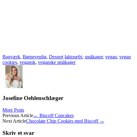
Bagværk
,
Børnevenlig
,
Dessert
laktosefri
,
småkager
,
vegan
,
vegan
cookies
,
vegansk
,
veganske småkager
Josefine Oehlenschlæger
More Posts
Post
Previous Article
←
Biscoff Cupcakes
Next Article
Chocolate Chip Cookies med Biscoff
→
navigation
Skriv et svar