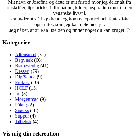
Mit navn er Josefine og dette er mit fristed hvor jeg deler alt fra
opskrifter, tips, tricks, information, kilder, inspiration mm. til den
veganske livsstil.
Jeg nyder at stå i køkkenet og komme op med helt fantastiske
opskrifter, som jeg kan dele med jer.
Jeg håber, at du kan lide den og finder noget du kan bruge! ♡
Kategorier
Aftensmad
(31)
Bagværk
(66)
Børnevenlig
(41)
Dessert
(79)
Dip/Sauce
(9)
Frokost
(19)
HCLF
(13)
Jul
(8)
Morgenmad
(9)
Pålæg
(2)
Snacks
(18)
Supper
(4)
Tilbehør
(4)
Vis mig din rekreation