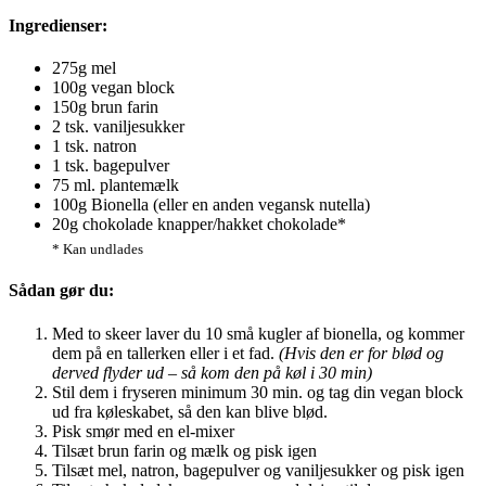
Ingredienser:
275g mel
100g vegan block
150g brun farin
2 tsk. vaniljesukker
1 tsk. natron
1 tsk. bagepulver
75 ml. plantemælk
100g Bionella (eller en anden vegansk nutella)
20g chokolade knapper/hakket chokolade*
* Kan undlades
Sådan gør du:
Med to skeer laver du 10 små kugler af bionella, og kommer
dem på en tallerken eller i et fad.
(Hvis den er for blød og
derved flyder ud – så kom den på køl i 30 min)
Stil dem i fryseren minimum 30 min. og tag din vegan block
ud fra køleskabet, så den kan blive blød.
Pisk smør med en el-mixer
Tilsæt brun farin og mælk og pisk igen
Tilsæt mel, natron, bagepulver og vaniljesukker og pisk igen