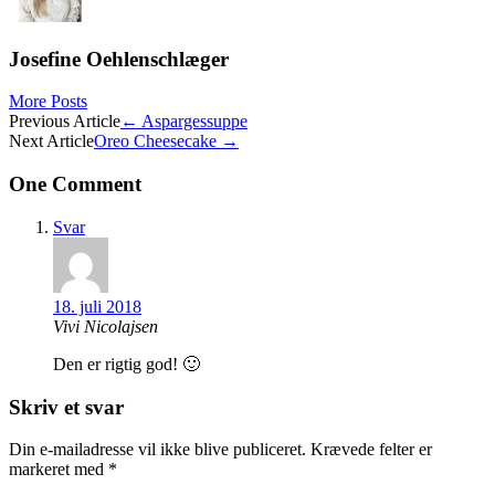
Josefine Oehlenschlæger
More Posts
Post
Previous Article
←
Aspargessuppe
Next Article
Oreo Cheesecake
→
navigation
One Comment
Svar
18. juli 2018
Vivi Nicolajsen
Den er rigtig god! 🙂
Skriv et svar
Din e-mailadresse vil ikke blive publiceret.
Krævede felter er
markeret med
*