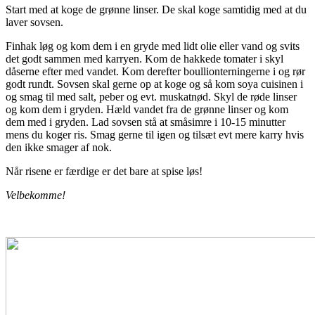
Start med at koge de grønne linser. De skal koge samtidig med at du
laver sovsen.
Finhak løg og kom dem i en gryde med lidt olie eller vand og svits
det godt sammen med karryen. Kom de hakkede tomater i skyl
dåserne efter med vandet. Kom derefter boullionterningerne i og rør
godt rundt. Sovsen skal gerne op at koge og så kom soya cuisinen i
og smag til med salt, peber og evt. muskatnød. Skyl de røde linser
og kom dem i gryden. Hæld vandet fra de grønne linser og kom
dem med i gryden. Lad sovsen stå at småsimre i 10-15 minutter
mens du koger ris. Smag gerne til igen og tilsæt evt mere karry hvis
den ikke smager af nok.
Når risene er færdige er det bare at spise løs!
Velbekomme!