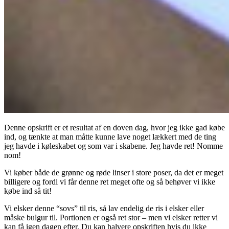
Denne opskrift er et resultat af en doven dag, hvor jeg ikke gad købe
ind, og tænkte at man måtte kunne lave noget lækkert med de ting
jeg havde i køleskabet og som var i skabene. Jeg havde ret! Nomme
nom!
Vi køber både de grønne og røde linser i store poser, da det er meget
billigere og fordi vi får denne ret meget ofte og så behøver vi ikke
købe ind så tit!
Vi elsker denne “sovs” til ris, så lav endelig de ris i elsker eller
måske bulgur til. Portionen er også ret stor – men vi elsker retter vi
kan få igen dagen efter. Du kan halvere opskriften hvis du ikke