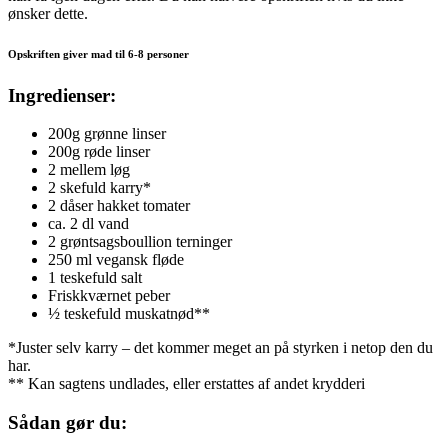
ønsker dette.
Opskriften giver mad til 6-8 personer
Ingredienser:
200g grønne linser
200g røde linser
2 mellem løg
2 skefuld karry*
2 dåser hakket tomater
ca. 2 dl vand
2 grøntsagsboullion terninger
250 ml vegansk fløde
1 teskefuld salt
Friskkværnet peber
½ teskefuld muskatnød**
*Juster selv karry – det kommer meget an på styrken i netop den du
har.
** Kan sagtens undlades, eller erstattes af andet krydderi
Sådan gør du: