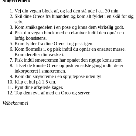
Smørcremen:
Vej din vegan block af, og lad den stå ude i ca. 30 min.
Skil dine Oreos fra hinanden og kom alt fyldet i en skål for sig
selv.
Kom småkagedelen i en pose og knus dem
virkelig
godt.
Pisk din vegan block med en el-mixer indtil den opnår en
luftig konsistens.
Kom fylder fra dine Oreos i og pisk igen.
Kom flormelis i, og pisk indtil du opnår en ensartet masse.
Kom derefter din væske i.
Pisk indtil smørcremen har opnået den rigtige konsistent.
Tilsæt de knuste Oreos og pisk en sidste gang indtil de er
inkorporeret i smørcremen.
Kom din smørcreme i en sprøjtepose uden tyl.
Klip et hul på 1,5 cm.
Pynt dine afkølede kager.
Top dem evt. af med en Oreo og server.
Velbekomme!