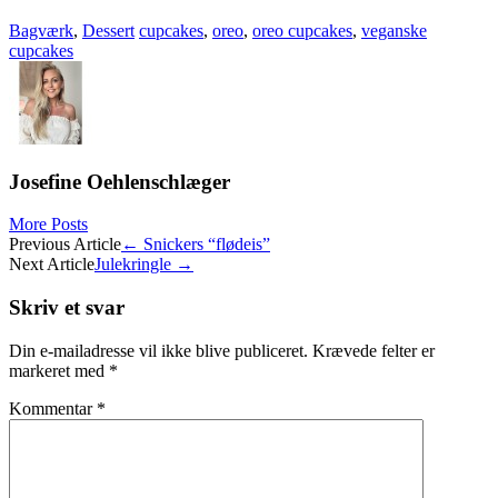
Bagværk
,
Dessert
cupcakes
,
oreo
,
oreo cupcakes
,
veganske
cupcakes
Josefine Oehlenschlæger
More Posts
Post
Previous Article
←
Snickers “flødeis”
Next Article
Julekringle
→
navigation
Skriv et svar
Din e-mailadresse vil ikke blive publiceret.
Krævede felter er
markeret med
*
Kommentar
*