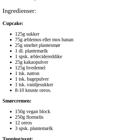
Ingredienser:
Cupcake:
125g sukker
75g æblemos eller mos banan
25g smeltet plantesmør
1 dl. plantemælk
1 spsk. æblecidereddike
25g kakaopulver
125g hvedemel
1 tsk. natron
1 tsk. bagepulver
1 tsk. vaniljesukker
8-10 knuste oreos.
Smørcremen:
150g vegan block
250g flormelis
12 oreos
3 spsk. plantemælk
Topping/pynt: