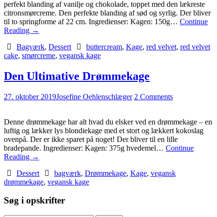
perfekt blanding af vanilje og chokolade, toppet med den lækreste
citronsmørcreme. Den perfekte blanding af sød og syrlig. Der bliver
til to springforme af 22 cm. Ingredienser: Kagen: 150g…
Continue
Reading
→
Bagværk
,
Dessert
buttercream
,
Kage
,
red velvet
,
red velvet
cake
,
smørcreme
,
vegansk kage
Den Ultimative Drømmekage
27. oktober 2019
Josefine Oehlenschlæger
2 Comments
Denne drømmekage har alt hvad du elsker ved en drømmekage – en
luftig og lækker lys blondiekage med et stort og lækkert kokoslag
ovenpå. Der er ikke sparet på noget! Der bliver til en lille
bradepande. Ingredienser: Kagen: 375g hvedemel…
Continue
Reading
→
Dessert
bagværk
,
Drømmekage
,
Kage
,
vegansk
drømmekage
,
vegansk kage
Søg i opskrifter