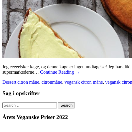
Jeg eeeeelsker kage, og denne kage er ingen undtagelse! Jeg har altid 
supermarkederne…
Continue Reading
→
Dessert
citron måne
,
citronmåne
,
vegansk citron måne
,
vegansk citro
Søg i opskrifter
Search
for:
Årets Veganske Priser 2022