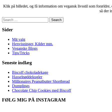
Klik på billedet, og få information om vegansk livsstil som forældre,
så der i
Search
for:
Sider
Mit valg
Henvisninger, Kilder mm.
Veganske Blogs
Tips/Tricks
Seneste indlæg
Biscoff chokoladekage
Hasselnøddekugler
Millionaires Peanutbutter Shortbread
Dumplings
Chocolate Chip Cookies med Biscoff
FØLG MIG PÅ INSTAGRAM