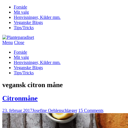
Forside
Mit valg
Henvisninger, Kilder mm.
Veganske Blogs
Tips/Tricks
Menu
Close
Forside
Mit valg
Henvisninger, Kilder mm.
Veganske Blogs
Tips/Tricks
vegansk citron måne
Citronmåne
23. februar 2017
Josefine Oehlenschlæger
15 Comments