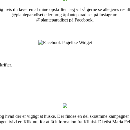
g hvis du laver en af mine opskrifter. Jeg vil så gerne se alle jeres resul
@planteparadiset eller brug #planteparadiset på Instagram.
@planteparadiset på Facebook.
opskrifter. _________________________________
 og hvad der er vigtigt at huske. Der findes en del skræmme kampagner 
ngen tvivl er. Klik nu, for at få information fra Klinisk Diætist Maria F