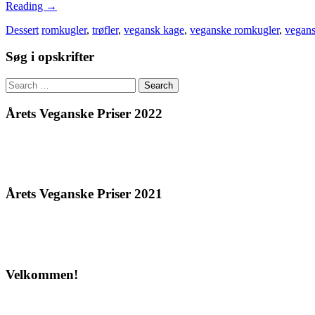
Reading
→
Dessert
romkugler
,
trøfler
,
vegansk kage
,
veganske romkugler
,
vegans
Søg i opskrifter
Search
for:
Årets Veganske Priser 2022
Årets Veganske Priser 2021
Velkommen!