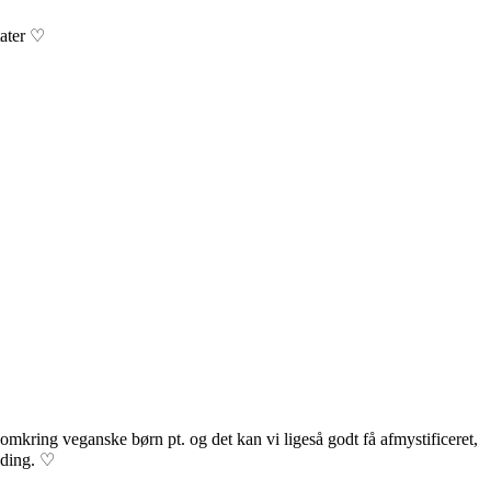
tater ♡
omkring veganske børn pt. og det kan vi ligeså godt få afmystificeret,
elding. ♡