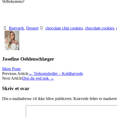
Velbekomme!
Bagværk
,
Dessert
chocolate chip cookies
,
chocolate cookies
,
Josefine Oehlenschlæger
More Posts
Post
Previous Article
←
Trekornsboller – Koldhævede
Next Article
Den du ved nok
→
navigation
Skriv et svar
Din e-mailadresse vil ikke blive publiceret.
Krævede felter er marker