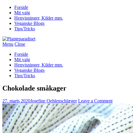
Forside
Mit valg
Henvisninger, Kilder mm.
Veganske Blogs
Tips/Tricks
Menu
Close
Forside
Mit valg
Henvisninger, Kilder mm.
Veganske Blogs
Tips/Tricks
Chokolade småkager
27. marts 2020
Josefine Oehlenschlæger
Leave a Comment