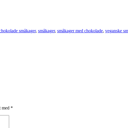
chokolade småkager
,
småkager
,
småkager med chokolade
,
veganske sm
et med
*