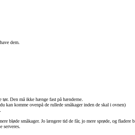
l have dem.
e tør. Den må ikke hænge fast på hænderne.
 du kan komme ovenpå de rullede småkager inden de skal i ovnen)
.
e bløde småkager. Jo længere tid de får, jo mere sprøde, og fladere bl
 serveres.