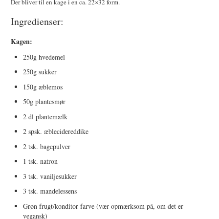
Der bliver til en kage i en ca. 22×32 form.
Ingredienser:
TIPS/TRICKS
Kagen:
250g hvedemel
250g sukker
150g æblemos
50g plantesmør
2 dl plantemælk
2 spsk. æblecidereddike
2 tsk. bagepulver
1 tsk. natron
3 tsk. vaniljesukker
3 tsk. mandelessens
Grøn frugt/konditor farve (vær opmærksom på, om det er
vegansk)