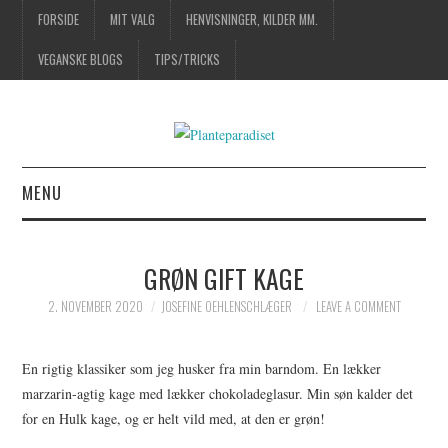
FORSIDE
MIT VALG
HENVISNINGER, KILDER MM.
VEGANSKE BLOGS
TIPS/TRICKS
MENU
FORSIDE
GRØN GIFT KAGE
MIT VALG
2. NOVEMBER 2020
JOSEFINE OEHLENSCHLÆGER
LEAVE A COMMENT
HENVISNINGER, KILDER
En rigtig klassiker som jeg husker fra min barndom. En lækker
MM.
marzarin-agtig kage med lækker chokoladeglasur. Min søn kalder det
for en Hulk kage, og er helt vild med, at den er grøn!
VEGANSKE BLOGS