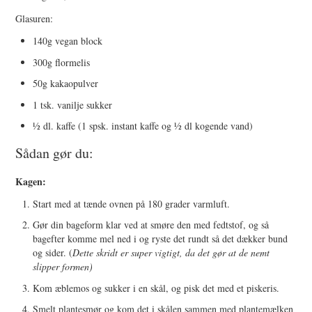
Glasuren:
140g vegan block
300g flormelis
50g kakaopulver
1 tsk. vanilje sukker
½ dl. kaffe (1 spsk. instant kaffe og ½ dl kogende vand)
Sådan gør du:
Kagen:
Start med at tænde ovnen på 180 grader varmluft.
Gør din bageform klar ved at smøre den med fedtstof, og så
bagefter komme mel ned i og ryste det rundt så det dækker bund
og sider. (
Dette skridt er super vigtigt, da det gør at de nemt
slipper formen)
Kom æblemos og sukker i en skål, og pisk det med et piskeris.
Smelt plantesmør og kom det i skålen sammen med plantemælken