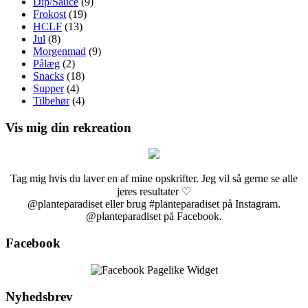
Dip/Sauce
(9)
Frokost
(19)
HCLF
(13)
Jul
(8)
Morgenmad
(9)
Pålæg
(2)
Snacks
(18)
Supper
(4)
Tilbehør
(4)
Vis mig din rekreation
Tag mig hvis du laver en af mine opskrifter. Jeg vil så gerne se alle
jeres resultater ♡
@planteparadiset eller brug #planteparadiset på Instagram.
@planteparadiset på Facebook.
Facebook
Nyhedsbrev