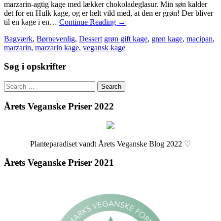
marzarin-agtig kage med lækker chokoladeglasur. Min søn kalder
det for en Hulk kage, og er helt vild med, at den er grøn! Der bliver
til en kage i en…
Continue Reading
→
Bagværk
,
Børnevenlig
,
Dessert
grøn gift kage
,
grøn kage
,
macipan
,
marzarin
,
marzarin kage
,
vegansk kage
Søg i opskrifter
Search
for:
Årets Veganske Priser 2022
Planteparadiset vandt Årets Veganske Blog 2022 ♡
Årets Veganske Priser 2021