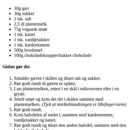
30g gær
30g sukker
1 tsk. salt
2,5 dl plantemælk
75g vegansk smør
1 tsk. kanel
1 tsk. vaniljesukker
1 tsk. kardemomme
500g hvedemel
100g chokoladeknapper/hakket chokolade
Sådan gør du:
Smuldre gæren i skålen og tilsæt salt og sukker.
Rør godt rundt til gæren er opløst.
Lun plantemælken, enten i en skål i mikroovnen eller i en
gryde.
Smelt smør og kom det det i skålen sammen med
plantemælken.
(Tjek at mælkeblandningen er lillefingervarm)
Rør godt rundt.
Kom halvdelen af melet i, sammen med kardemomme,
vaniljesukker og kanel.
Rør godt rundt og tilsæt den anden halvdel, sammen med den