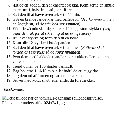
hakkede chokolade.
Ælt dejen godt til den er ensartet og glat. Kom gerne en smule
mere mel i, hvis den stadig er klistret.
Sæt den til at hæve overdækket i 45 min.
Gør en brandepande klar med bagepapir.
(Jeg kommer mine i
en kageform, så de står helt tæt sammen)
Efter de 45 min skal dejen deles i 12 lige store stykker.
(Jeg
vejer dem af, for at sikre mig at de er lige store
)
Rul hver stykke og form den til en bolle.
Kom alle 12 stykker i bradepanden.
Sæt den til at hæve overdækket i 2 timer.
(Bollerne skal
fordobles i størrelse så de rører hinanden)
Pynt dem med hakkede mandler, perlesukker eller lad dem
være som de er.
Tænd ovnen på 180 grader varmluft.
Bag bollerne i 14-16 min. eller indtil de er let gyldne
Tag dem ud af formen og lad dem køle ned.
Server med koldt smør, eller andet du foretrækker.
Velbekomme!