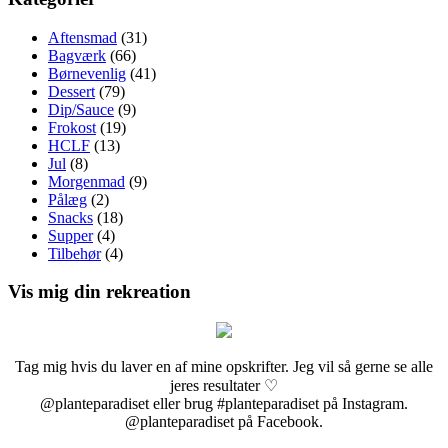
Aftensmad
(31)
Bagværk
(66)
Børnevenlig
(41)
Dessert
(79)
Dip/Sauce
(9)
Frokost
(19)
HCLF
(13)
Jul
(8)
Morgenmad
(9)
Pålæg
(2)
Snacks
(18)
Supper
(4)
Tilbehør
(4)
Vis mig din rekreation
Tag mig hvis du laver en af mine opskrifter. Jeg vil så gerne se alle
jeres resultater ♡
@planteparadiset eller brug #planteparadiset på Instagram.
@planteparadiset på Facebook.