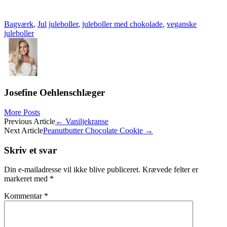
Bagværk
,
Jul
juleboller
,
juleboller med chokolade
,
veganske
juleboller
Josefine Oehlenschlæger
More Posts
Post
Previous Article
←
Vaniljekranse
Next Article
Peanutbutter Chocolate Cookie
→
navigation
Skriv et svar
Din e-mailadresse vil ikke blive publiceret.
Krævede felter er
markeret med
*
Kommentar
*