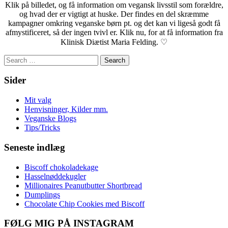
Klik på billedet, og få information om vegansk livsstil som forældre,
og hvad der er vigtigt at huske. Der findes en del skræmme
kampagner omkring veganske børn pt. og det kan vi ligeså godt få
afmystificeret, så der ingen tvivl er. Klik nu, for at få information fra
Klinisk Diætist Maria Felding. ♡
Search
for:
Sider
Mit valg
Henvisninger, Kilder mm.
Veganske Blogs
Tips/Tricks
Seneste indlæg
Biscoff chokoladekage
Hasselnøddekugler
Millionaires Peanutbutter Shortbread
Dumplings
Chocolate Chip Cookies med Biscoff
FØLG MIG PÅ INSTAGRAM