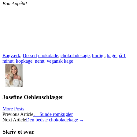
Bon Appétit!
Bagværk
,
Dessert
chokolade
,
chokoladekage
,
hurtigt
,
kage på 1
minut
,
kopkage
,
nemt
,
vegansk kage
Josefine Oehlenschlæger
More Posts
Post
Previous Article
←
Sunde romkugler
Next Article
Den bedste chokoladekage
→
navigation
Skriv et svar