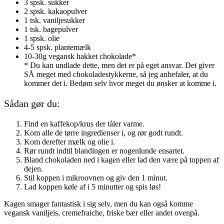
3 spsk. sukker
2 spsk. kakaopulver
1 tsk. vaniljesukker
1 tsk. bagepulver
1 spsk. olie
4-5 spsk. plantemælk
10-30g vegansk hakket chokolade*
* Du kan undlade dette, men det er på eget ansvar. Det giver
SÅ meget med chokoladestykkerne, så jeg anbefaler, at du
kommer det i. Bedøm selv hvor meget du ønsker at komme i.
Sådan gør du:
Find en kaffekop/krus der tåler varme.
Kom alle de tørre ingredienser i, og rør godt rundt.
Kom derefter mælk og olie i.
Rør rundt indtil blandingen er nogenlunde ensartet.
Bland chokoladen ned i kagen eller lad den være på toppen af
dejen.
Stil koppen i mikroovnen og giv den 1 minut.
Lad koppen køle af i 5 minutter og spis løs!
Kagen smager fantastisk i sig selv, men du kan også komme
vegansk vaniljeis, cremefraiche, friske bær eller andet ovenpå.