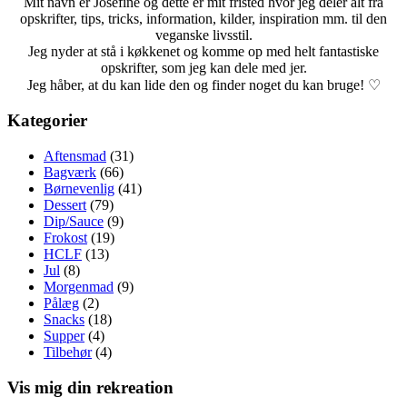
Mit navn er Josefine og dette er mit fristed hvor jeg deler alt fra
opskrifter, tips, tricks, information, kilder, inspiration mm. til den
veganske livsstil.
Jeg nyder at stå i køkkenet og komme op med helt fantastiske
opskrifter, som jeg kan dele med jer.
Jeg håber, at du kan lide den og finder noget du kan bruge! ♡
Kategorier
Aftensmad
(31)
Bagværk
(66)
Børnevenlig
(41)
Dessert
(79)
Dip/Sauce
(9)
Frokost
(19)
HCLF
(13)
Jul
(8)
Morgenmad
(9)
Pålæg
(2)
Snacks
(18)
Supper
(4)
Tilbehør
(4)
Vis mig din rekreation