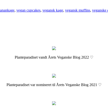
anankage
,
vegan cupcakes
,
vegansk kage
,
vegansk muffins
,
veganske 
Planteparadiset vandt Årets Veganske Blog 2022 ♡
Planteparadiset var nomineret til Årets Veganske Blog 2021 ♡