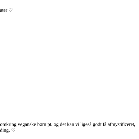
tater ♡
omkring veganske børn pt. og det kan vi ligeså godt få afmystificeret,
elding. ♡