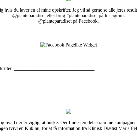
g hvis du laver en af mine opskrifter. Jeg vil så gerne se alle jeres resul
@planteparadiset eller brug #planteparadiset på Instagram.
@planteparadiset på Facebook.
opskrifter. _________________________________
 og hvad der er vigtigt at huske. Der findes en del skræmme kampagner 
ngen tvivl er. Klik nu, for at få information fra Klinisk Diætist Maria F