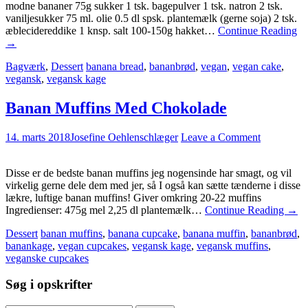
modne bananer 75g sukker 1 tsk. bagepulver 1 tsk. natron 2 tsk.
vaniljesukker 75 ml. olie 0.5 dl spsk. plantemælk (gerne soja) 2 tsk.
æblecidereddike 1 knsp. salt 100-150g hakket…
Continue Reading
→
Bagværk
,
Dessert
banana bread
,
bananbrød
,
vegan
,
vegan cake
,
vegansk
,
vegansk kage
Banan Muffins Med Chokolade
14. marts 2018
Josefine Oehlenschlæger
Leave a Comment
Disse er de bedste banan muffins jeg nogensinde har smagt, og vil
virkelig gerne dele dem med jer, så I også kan sætte tænderne i disse
lækre, luftige banan muffins! Giver omkring 20-22 muffins
Ingredienser: 475g mel 2,25 dl plantemælk…
Continue Reading
→
Dessert
banan muffins
,
banana cupcake
,
banana muffin
,
bananbrød
,
banankage
,
vegan cupcakes
,
vegansk kage
,
vegansk muffins
,
veganske cupcakes
Søg i opskrifter