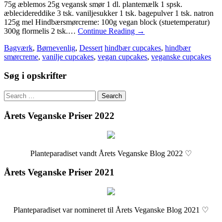
75g æblemos 25g vegansk smør 1 dl. plantemælk 1 spsk.
æblecidereddike 3 tsk. vaniljesukker 1 tsk. bagepulver 1 tsk. natron
125g mel Hindbærsmørcreme: 100g vegan block (stuetemperatur)
300g flormelis 2 tsk.…
Continue Reading
→
Bagværk
,
Børnevenlig
,
Dessert
hindbær cupcakes
,
hindbær
smørcreme
,
vanilje cupcakes
,
vegan cupcakes
,
veganske cupcakes
Søg i opskrifter
Search
for:
Årets Veganske Priser 2022
Planteparadiset vandt Årets Veganske Blog 2022 ♡
Årets Veganske Priser 2021
Planteparadiset var nomineret til Årets Veganske Blog 2021 ♡