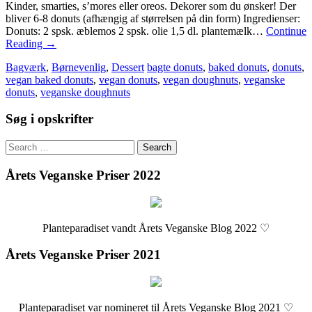
Kinder, smarties, s’mores eller oreos. Dekorer som du ønsker! Der
bliver 6-8 donuts (afhængig af størrelsen på din form) Ingredienser:
Donuts: 2 spsk. æblemos 2 spsk. olie 1,5 dl. plantemælk…
Continue
Reading
→
Bagværk
,
Børnevenlig
,
Dessert
bagte donuts
,
baked donuts
,
donuts
,
vegan baked donuts
,
vegan donuts
,
vegan doughnuts
,
veganske
donuts
,
veganske doughnuts
Søg i opskrifter
Search
for:
Årets Veganske Priser 2022
Planteparadiset vandt Årets Veganske Blog 2022 ♡
Årets Veganske Priser 2021
Planteparadiset var nomineret til Årets Veganske Blog 2021 ♡