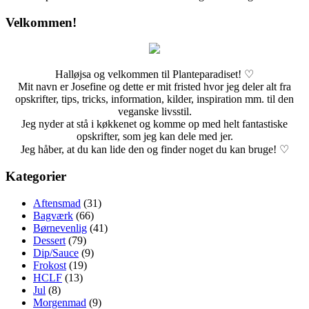
Velkommen!
Halløjsa og velkommen til Planteparadiset! ♡
Mit navn er Josefine og dette er mit fristed hvor jeg deler alt fra
opskrifter, tips, tricks, information, kilder, inspiration mm. til den
veganske livsstil.
Jeg nyder at stå i køkkenet og komme op med helt fantastiske
opskrifter, som jeg kan dele med jer.
Jeg håber, at du kan lide den og finder noget du kan bruge! ♡
Kategorier
Aftensmad
(31)
Bagværk
(66)
Børnevenlig
(41)
Dessert
(79)
Dip/Sauce
(9)
Frokost
(19)
HCLF
(13)
Jul
(8)
Morgenmad
(9)