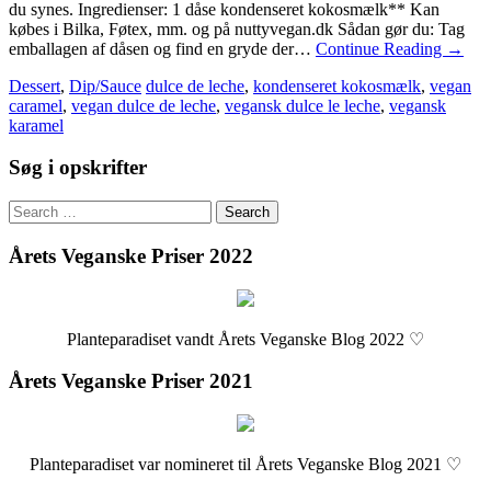
du synes. Ingredienser: 1 dåse kondenseret kokosmælk** Kan
købes i Bilka, Føtex, mm. og på nuttyvegan.dk Sådan gør du: Tag
emballagen af dåsen og find en gryde der…
Continue Reading
→
Dessert
,
Dip/Sauce
dulce de leche
,
kondenseret kokosmælk
,
vegan
caramel
,
vegan dulce de leche
,
vegansk dulce le leche
,
vegansk
karamel
Søg i opskrifter
Search
for:
Årets Veganske Priser 2022
Planteparadiset vandt Årets Veganske Blog 2022 ♡
Årets Veganske Priser 2021
Planteparadiset var nomineret til Årets Veganske Blog 2021 ♡