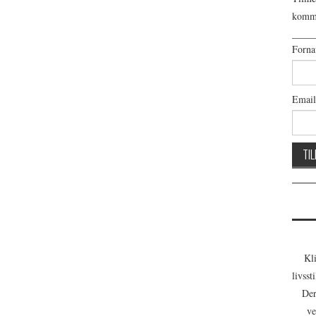
komme
____
Forna
Email
Kl
livsst
Der
ve