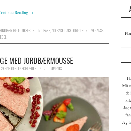
Continue Reading
→
HINDBÆR GELE
,
KIKSEBUND
,
NO BAKE
,
NO BAKE CAKE
,
OREO BUND
,
VEGANSK
Pla
EGEL
GE MED JORDBÆRMOUSSE
OSEFINE OEHLENSCHLÆGER
2 COMMENTS
Ha
Mit n
del
kil
Jeg 
fan
Jeg h