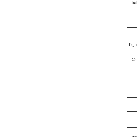
Tilbe
Tag m
@pl
Tilme