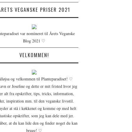
ÅRETS VEGANSKE PRISER 2021
nteparadiset var nomineret til Årets Veganske
Blog 2021 ♡
VELKOMMEN!
lløjsa og velkommen til Planteparadiset! ♡
avn er Josefine og dette er mit fristed hvor jeg
er alt fra opskrifter, tips, tricks, information,
der, inspiration mm. til den veganske livsstil.
nyder at stå i køkkenet og komme op med helt
tastiske opskrifter, som jeg kan dele med jer.
åber, at du kan lide den og finder noget du kan
bruge! ♡