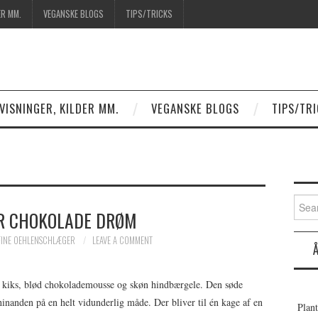
ER MM.
VEGANSKE BLOGS
TIPS/TRICKS
VISNINGER, KILDER MM.
VEGANSKE BLOGS
TIPS/TR
Searc
R CHOKOLADE DRØM
for:
FINE OEHLENSCHLÆGER
LEAVE A COMMENT
r kiks, blød chokolademousse og skøn hindbærgele. Den søde
nanden på en helt vidunderlig måde. Der bliver til én kage af en
Plan