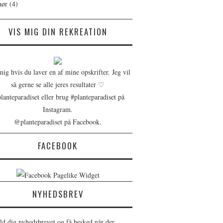
hør
(4)
VIS MIG DIN REKREATION
ig hvis du laver en af mine opskrifter. Jeg vil
så gerne se alle jeres resultater ♡
anteparadiset eller brug #planteparadiset på
Instagram.
@planteparadiset på Facebook.
FACEBOOK
NYHEDSBREV
ld dig nyhedsbrevet og få besked når der