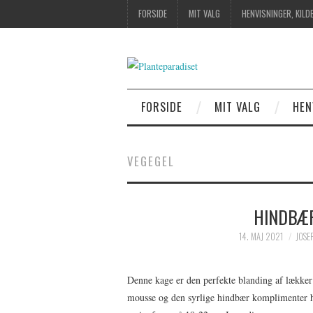
FORSIDE
MIT VALG
HENVISNINGER, KILD
FORSIDE
MIT VALG
HEN
VEGEGEL
HINDBÆ
14. MAJ 2021
JOSE
Denne kage er den perfekte blanding af lække
mousse og den syrlige hindbær komplimenter hi