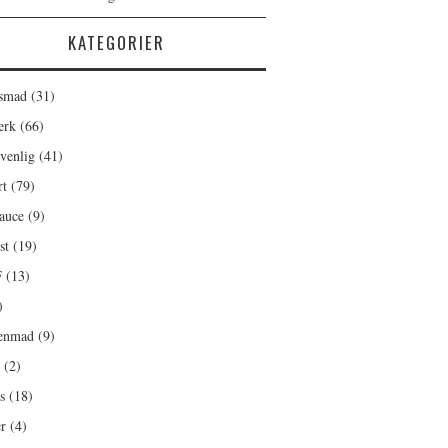
KATEGORIER
smad
(31)
ærk
(66)
venlig
(41)
rt
(79)
auce
(9)
st
(19)
F
(13)
)
enmad
(9)
(2)
s
(18)
r
(4)