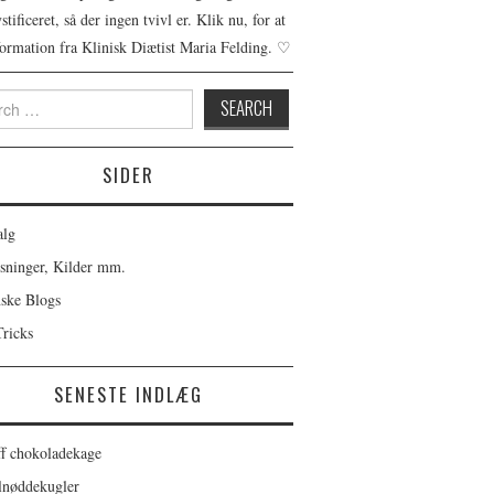
tificeret, så der ingen tvivl er. Klik nu, for at
formation fra Klinisk Diætist Maria Felding. ♡
h
SIDER
alg
sninger, Kilder mm.
ske Blogs
Tricks
SENESTE INDLÆG
ff chokoladekage
lnøddekugler