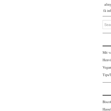
afmys
få in
Searc
for:
Mit v
Henvi
Vegan
Tips/
Bisco
Hasse