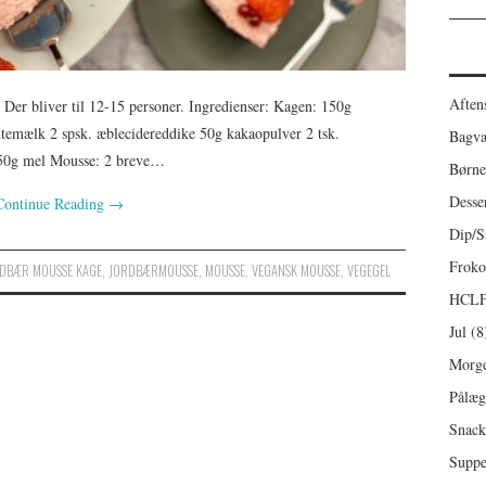
Aften
er bliver til 12-15 personer. Ingredienser: Kagen: 150g
temælk 2 spsk. æblecidereddike 50g kakaopulver 2 tsk.
Bagv
 250g mel Mousse: 2 breve…
Børne
Desse
Continue Reading
→
Dip/S
Froko
DBÆR MOUSSE KAGE
,
JORDBÆRMOUSSE
,
MOUSSE
,
VEGANSK MOUSSE
,
VEGEGEL
HCL
Jul
(8
Morg
Pålæg
Snack
Suppe